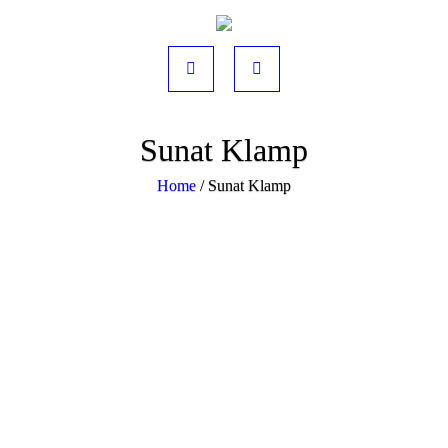
Sunat Klamp
Home
/
Sunat Klamp
Sunat Klamp : sunat tidak dijahit
tidak diperban bisa langsung
mandi seperti biasa